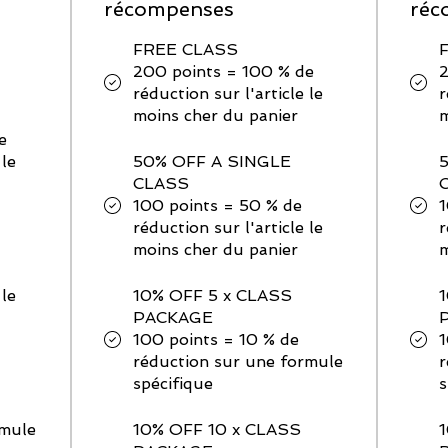
récompenses
réc
FREE CLASS
200 points = 100 % de
2
réduction sur l'article le
r
moins cher du panier
m
e
 le
50% OFF A SINGLE
CLASS
100 points = 50 % de
1
réduction sur l'article le
r
moins cher du panier
m
 le
10% OFF 5 x CLASS
PACKAGE
100 points = 10 % de
1
réduction sur une formule
r
spécifique
s
rmule
10% OFF 10 x CLASS