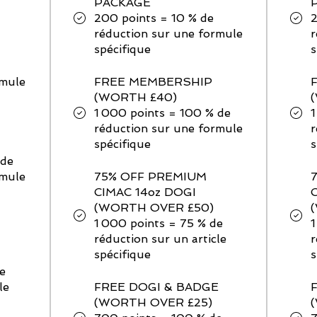
PACKAGE
200 points = 10 % de
2
réduction sur une formule
r
spécifique
s
rmule
FREE MEMBERSHIP
(WORTH £40)
1 000 points = 100 % de
1
réduction sur une formule
r
spécifique
s
 de
rmule
75% OFF PREMIUM
CIMAC 14oz DOGI
(WORTH OVER £50)
1 000 points = 75 % de
1
réduction sur un article
r
spécifique
s
e
le
FREE DOGI & BADGE
(WORTH OVER £25)