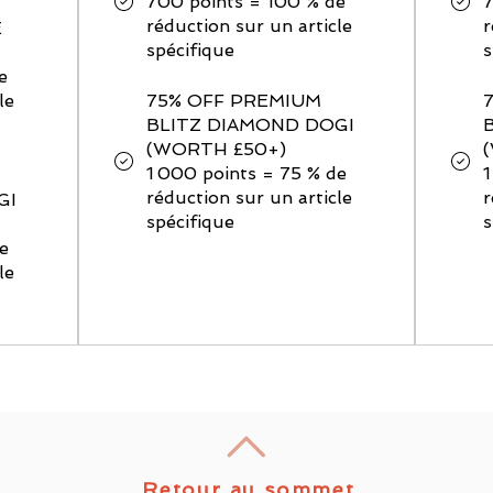
700 points = 100 % de
7
réduction sur un article
r
E
spécifique
s
e
le
75% OFF PREMIUM
BLITZ DIAMOND DOGI
(WORTH £50+)
1 000 points = 75 % de
1
réduction sur un article
r
GI
spécifique
s
e
le
Retour au sommet