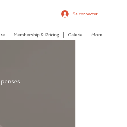
Se connecter
bre
Membership & Pricing
Galerie
More
mpenses